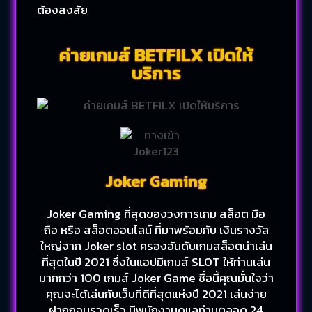
ต้องสงสัย
ค่ายเกมส์ BETFILX เปิดให้
บริการ
Joker Gaming
Joker Gaming ที่สุดของวงการเกม สล็อต มือ
ถือ หรือ สล็อตออนไลน์ ที่มาพร้อมกับ เงินรางวัล
ใหญ่จาก Joker slot ครองอันดับเกมสล็อตน่าเล่น
ที่สุดในปี 2021 ซึ่งในแอปมีเกมส์ SLOT ให้ท่านเล่น
มากกว่า 100 เกมส์ Joker Game ชื่อนี้คุณมั่นใจว่า
คุณจะได้เล่นกับเว็บที่ดีที่สุดแห่งปี 2021 เล่นง่าย
ฝากถอนรวดเร็ว มีพนักงานดูแลท่านตลอด 24