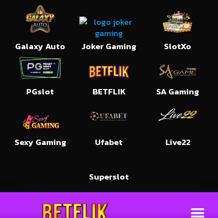
Galaxy Auto
Joker Gaming
SlotXo
PGslot
BETFLIK
SA Gaming
Sexy Gaming
Ufabet
Live22
Superslot