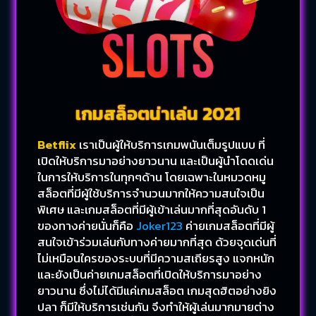
เกมสล็อตน่าเล่น 2021
Betflix
เราเป็นผู้ให้บริการเกมพนันเต็มรูปแบบ ที่
เปิดให้บริการมาอย่างยาวนาน และเป็นผู้นำโดดเด่น
ในการให้บริการในทุกๆด้าน โดยเฉพาะในหมวดหมู
สล็อตที่มีผู้ใช้บริการจำนวนมากให้ความสนใจเป็น
พิเศษ และเกมสล็อตที่มีผู้เข้าเล่นมากที่สุดอันดับ 1
ของทางค่ายนั่นก็คือ
Joker123
ค่ายเกมสล็อตที่มีผู้
สนใจเข้าร่วมเล่นกับทางค่ายมากที่สุด ด้วยจุดเด่นที่
ไม่เหมือนใครของระบบที่มีความสเถียรสูง แจกหนัก
และยังเป็นค่ายเกมสล็อตที่เปิดให้บริการมาอย่าง
ยาวนาน ซึ่งไม่ได้มีแค่เกมสล็อต เกมสุดฮิตอย่างยิง
ปลา ก็มีให้บริการเช่นกัน จึงทำให้ผู้เล่นมากมายต่าง