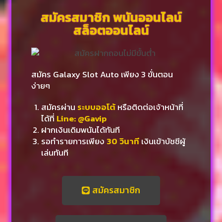
สมัครสมาชิก พนันออนไลน์
สล็อตออนไลน์
สมัคร Galaxy Slot Auto เพียง 3 ขั่นตอน
ง่ายๆ
สมัครผ่าน
ระบบออโต้
หรือติดต่อเจ้าหน้าที่
ได้ที่
Line: @Gavip
ฝากเงินเดิมพนันได้ทันที
รอทำรายการเพียง
30 วินาที
เงินเข้าบัชชีผู้
เล่นทันที
สมัครสมาชิก