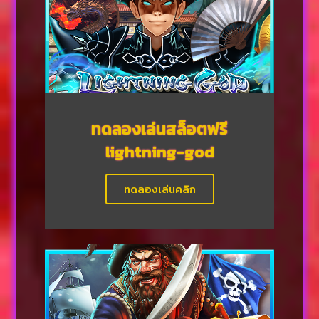
ทดลองเล่นสล็อตฟรี
lightning-god
ทดลองเล่นคลิก